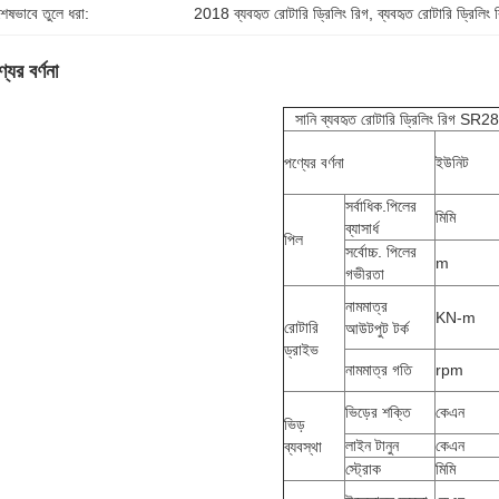
শেষভাবে তুলে ধরা:
2018 ব্যবহৃত রোটারি ড্রিলিং রিগ
, 
ব্যবহৃত রোটারি ড্রিল
যের বর্ণনা
সানি ব্যবহৃত রোটারি ড্রিলিং রিগ S
পণ্যের বর্ণনা
ইউনিট
সর্বাধিক.পিলের
মিমি
ব্যাসার্ধ
পিল
সর্বোচ্চ. পিলের
m
গভীরতা
নামমাত্র
KN-m
রোটারি
আউটপুট টর্ক
ড্রাইভ
নামমাত্র গতি
rpm
ভিড়ের শক্তি
কেএন
ভিড়
লাইন টানুন
কেএন
ব্যবস্থা
স্ট্রোক
মিমি