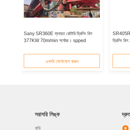
রিলিং
Sany SR360E ব্যবহৃত রোটারি ড্রিলিং রিগ
SR405R 20
377KW 70m/min সর্বোচ্চ। spped
ড্রিলিং রি
এখনই যোগাযোগ করুন
সরাসরি লিঙ্ক
দ্র
বাড়ি