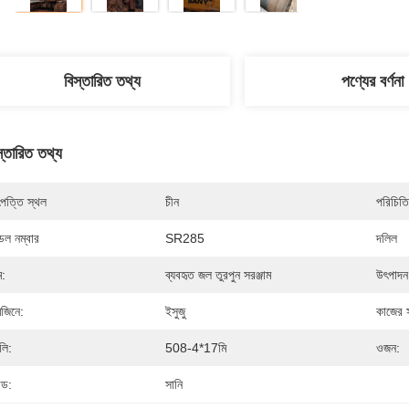
বিস্তারিত তথ্য
পণ্যের বর্ণনা
স্তারিত তথ্য
পত্তি স্থল
চীন
পরিচিতি
েল নম্বার
SR285
দলিল
ম:
ব্যবহৃত জল তুরপুন সরঞ্জাম
উৎপাদন
জিনে:
ইসুজু
কাজের স
লি:
508-4*17মি
ওজন:
ান্ড:
সানি