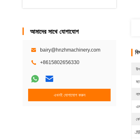
আমাদের সাথে যোগাযোগ
bairy@hnzhmachinery.com
বি
+8615802656330
উৎ
মড
না
এখনই যোগাযোগ করুন
এম
কে
ব্র্য