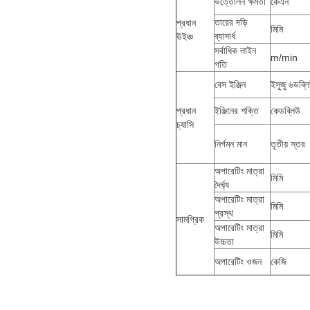
উত্তোলন ক্ষমতা
কেএন
তারের দড়ি
প্রধান
মিমি
ব্যাসার্ধ
উইঞ্চ
সর্বাধিক লাইন
m/min
গতি
বেস ইঞ্জিন
ইসুজু ৬ডব্ল
প্রধান
ইঞ্জিনের শক্তি
কেডব্লিউ
চ্যাসি
নির্গমন মান
তৃতীয় স্তর
অপারেটিং মাত্রা
মিমি
দৈর্ঘ্য
অপারেটিং মাত্রা
মিমি
প্রস্থ
সামগ্রিক
অপারেটিং মাত্রা
মিমি
উচ্চতা
অপারেটিং ওজন
কেজি