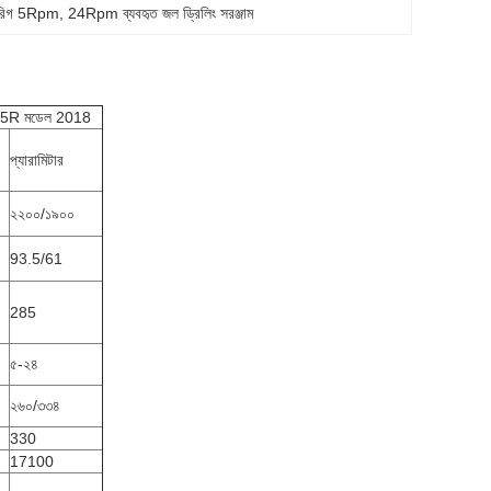
িং রিগ 5Rpm
, 
24Rpm ব্যবহৃত জল ড্রিলিং সরঞ্জাম
R285R মডেল 2018
প্যারামিটার
২২০০/১৯০০
93.5/61
285
৫-২৪
২৬০/৩৩৪
330
17100