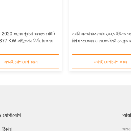
20 বছরের পুরানো ব্যবহৃত রোটারি
স্যানি এসআর৪০৫আর ২০২০ ইউসড ওয়ে
গ 377 KW ফাউন্ডেশন নির্মাণের জন্য
রিগ ৪০৫কেএন ৩৭৭কেডব্লিউ সেকেন্ড হ্যা
মেশিন
এখনই যোগাযোগ করুন
এখনই যোগাযোগ করুন
ুত যোগাযোগ
আমা
ঠিকানা
আমাদে