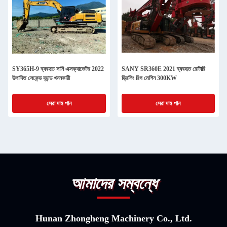
SY365H-9 ব্যবহৃত সানি এক্সক্যাভেটর 2022
SANY SR360E 2021 ব্যবহৃত রোটারি
উত্পাদিত সেকেন্ড হ্যান্ড খননকারী
ড্রিলিং রিগ মেশিন 300KW
সেরা দাম পান
সেরা দাম পান
আমাদের সম্বন্ধে
Hunan Zhongheng Machinery Co., Ltd.