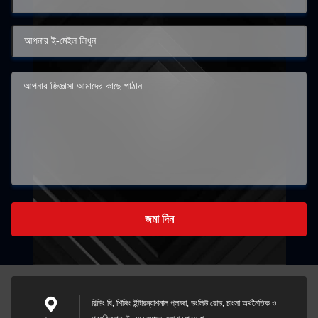
জমা দিন
বিল্ডিং বি, শিজিং ইন্টারন্যাশনাল প্লাজা, ডংলিউ রোড, চাংসা অর্থনৈতিক ও