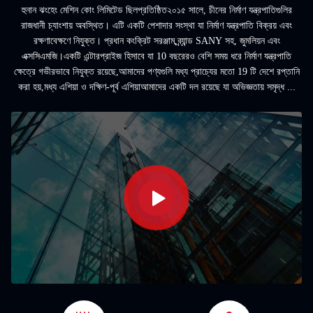
হুনান ঝংহেং মেশিন কোং লিমিটেড ছিলপ্রতিষ্ঠিত২০১৫ সালে, চীনের নির্মাণ যন্ত্রপাতিগুলির
রাজধানী চ্যাংশায় অবস্থিত। এটি একটি পেশাদার সংস্থা যা নির্মাণ যন্ত্রপাতি বিক্রয় এবং
রক্ষণাবেক্ষণে নিযুক্ত। প্রধান কংক্রিট সরঞ্জাম,ব্র্যান্ড SANY সহ, জুমলিয়ন এবং
এক্সসিএমজি।একটি এন্টারপ্রাইজ হিসাবে যা 10 বছরেরও বেশি সময় ধরে নির্মাণ যন্ত্রপাতি
ক্ষেত্রে গভীরভাবে নিযুক্ত রয়েছে,আমাদের পণ্যগুলি মধ্য প্রাচ্যের মতো 19 টি দেশে রপ্তানি
করা হয়,মধ্য এশিয়া ও দক্ষিণ-পূর্ব এশিয়াআমাদের একটি দল রয়েছে যা অভিজ্ঞতায় সমৃদ্ধ ...