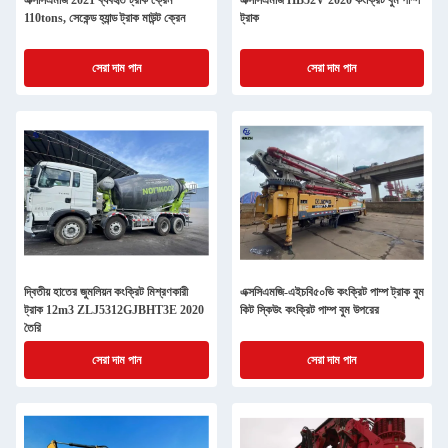
এক্সসিএমজি 2021 ব্যবহৃত ট্রাক ক্রেন
এক্সসিএমজি HB52V 2020 কংক্রিট বুম পাম্প
110tons, সেকেন্ড হ্যান্ড ট্রাক মাউন্ট ক্রেন
ট্রাক
সেরা দাম পান
সেরা দাম পান
দ্বিতীয় হাতের জুমলিয়ন কংক্রিট মিশ্রণকারী
এক্সসিএমজি-এইচবি৫০ভি কংক্রিট পাম্প ট্রাক বুম
ট্রাক 12m3 ZLJ5312GJBHT3E 2020
কিট স্কিউং কংক্রিট পাম্প বুম উপরের
তৈরি
সেরা দাম পান
সেরা দাম পান