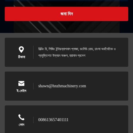
জমা দিন
বিল্ডিং বি, শিজিং ইন্টারন্যাশনাল প্লাজা, ডংলিউ রোড, চাংসা অর্থনৈতিক ও
প্রযুক্তিগত উন্নয়ন অঞ্চল, হুয়ানান প্রদেশ
ঠিকানা
shawn@hnzhmachinery.com
ই-মেইল
008613657401111
ফোন