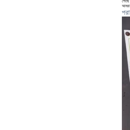
পৌঁছে 
আমরা 
পরা