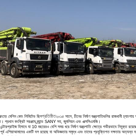
প্রতিষ্ঠিত
 ঝংহেং মেশিন কোং লিমিটেড ছিল
২০১৫ সালে, চীনের নির্মাণ যন্ত্রপাতিগুলির রাজধানী চ্যাংশায়
্ত। প্রধান কংক্রিট সরঞ্জাম,ব্র্যান্ড SANY সহ, জুমলিয়ন এবং এক্সসিএমজি।
এন্টারপ্রাইজ হিসাবে যা 10 বছরেরও বেশি সময় ধরে নির্মাণ যন্ত্রপাতি ক্ষেত্রে গভীরভাবে নিযুক্ত রয়
-পূর্ব এশিয়াআমাদের একটি দল রয়েছে যা অভিজ্ঞতায় সমৃদ্ধ এবং তাদের প্রযুক্তিগত দক্ষতায় অত্যন্ত দক্