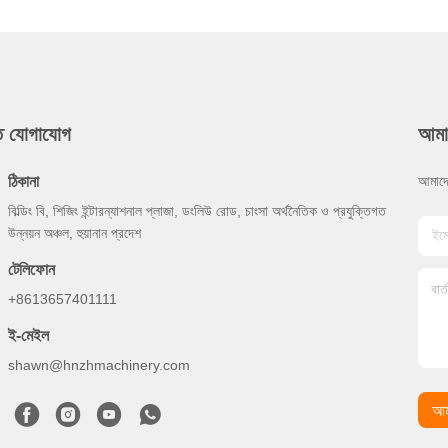
ুত যোগাযোগ
আমা
ঠিকানা
আমাদে
বিল্ডিং বি, শিজিং ইন্টারন্যাশনাল প্লাজা, ডংলিউ রোড, চাংসা অর্থনৈতিক ও প্রযুক্তিগত
উন্নয়ন অঞ্চল, হুয়ানান প্রদেশ
টেলিফোন
+8613657401111
ই-মেইল
shawn@hnzhmachinery.com
আম