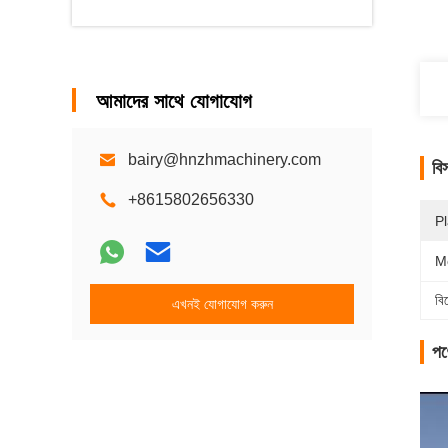
আমাদের সাথে যোগাযোগ
bairy@hnzhmachinery.com
বি
+8615802656330
Pl
M
বি
এখনই যোগাযোগ করুন
পণ্