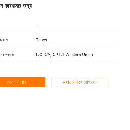
ক্স কারখানার জন্য
1
য়কাল:
7days
ানের পদ্ধতি:
L/C,D/A,D/P,T/T,Western Union
সেরা দাম পান
আমাদের সাথে যোগাযোগ