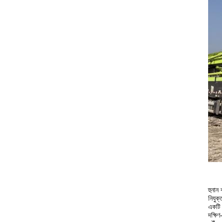
হুনান
নিযুক
একটি 
দক্ষিণ