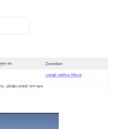
মুলক নাম
Zoomlion
প্রোডাক্ট ব্রোশিওর পিডিএফ
রাক
, 
রেডিমিক্স কংক্রিট পাম্প ট্রাক