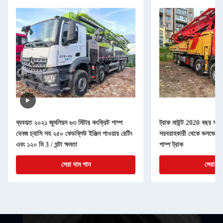
ব্যবহৃত ২০২১ জুমলিয়ন ৬৩ মিটার কংক্রিট পাম্প
ট্রাক মাউন্ট 2020 বছর সান
বেনজ চ্যাসি সহ ২৫০ কেডব্লিউ ইঞ্জিন পাওয়ার রেটিং
সরবরাহকারী থেকে ভলভো চ্য
এবং ১২০ মি 3 / ঘন্টা ক্ষমতা
পাম্প ট্রাক
সেরা দাম পান
সেরা দা