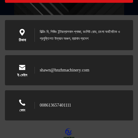
বিল্ডিং বি, শিজিং ইন্টারন্যাশনাল প্লাজা, ডংলিউ রোড, চাংসা অর্থনৈতিক ও
প্রযুক্তিগত উন্নয়ন অঞ্চল, হুয়ানান প্রদেশ
ঠিকানা
shawn@hnzhmachinery.com
ই-মেইল
008613657401111
ফোন