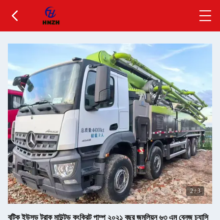
2
/
3
বুটিক ইউসড ট্রাক মাউন্টড কংক্রিট পাম্প ২০২১ বছর জুমলিয়ন ৬৩ এম বেনজ চ্যাসি