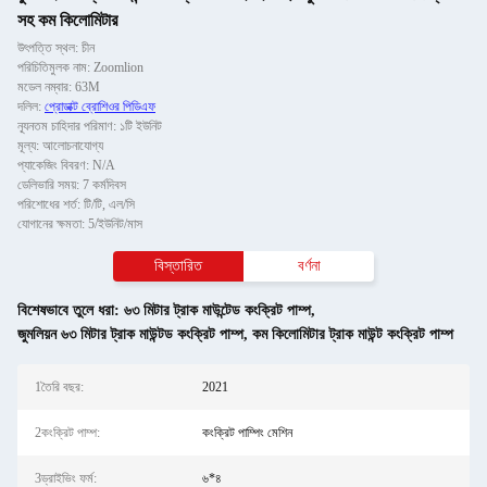
সহ কম কিলোমিটার
উৎপত্তি স্থল: চীন
পরিচিতিমুলক নাম: Zoomlion
মডেল নম্বার: 63M
দলিল:
প্রোডাক্ট ব্রোশিওর পিডিএফ
ন্যূনতম চাহিদার পরিমাণ: ১টি ইউনিট
মূল্য: আলোচনাযোগ্য
প্যাকেজিং বিবরণ: N/A
ডেলিভারি সময়: 7 কর্মদিবস
পরিশোধের শর্ত: টি/টি, এল/সি
যোগানের ক্ষমতা: 5/ইউনিট/মাস
বিস্তারিত
বর্ণনা
বিশেষভাবে তুলে ধরা:
৬৩ মিটার ট্রাক মাউন্টেড কংক্রিট পাম্প
,
জুমলিয়ন ৬৩ মিটার ট্রাক মাউন্টড কংক্রিট পাম্প
,
কম কিলোমিটার ট্রাক মাউন্ট কংক্রিট পাম্প
1তৈরি বছর:
2021
2কংক্রিট পাম্প:
কংক্রিট পাম্পিং মেশিন
3ড্রাইভিং ফর্ম:
৬*৪