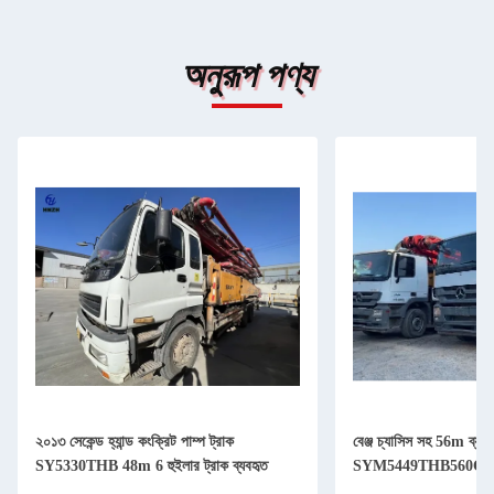
অনুরূপ পণ্য
২০১৩ সেকেন্ড হ্যান্ড কংক্রিট পাম্প ট্রাক
বেঞ্জ চ্যাসিস সহ 56m ব্যবহ
SY5330THB 48m 6 হুইলার ট্রাক ব্যবহৃত
SYM5449THB560C-