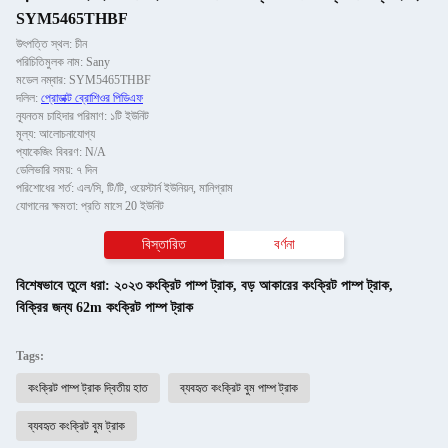
SYM5465THBF
উৎপত্তি স্থল: চীন
পরিচিতিমুলক নাম: Sany
মডেল নম্বার: SYM5465THBF
দলিল:
প্রোডাক্ট ব্রোশিওর পিডিএফ
ন্যূনতম চাহিদার পরিমাণ: ১টি ইউনিট
মূল্য: আলোচনাযোগ্য
প্যাকেজিং বিবরণ: N/A
ডেলিভারি সময়: ৭ দিন
পরিশোধের শর্ত: এল/সি, টি/টি, ওয়েস্টার্ন ইউনিয়ন, মানিগ্রাম
যোগানের ক্ষমতা: প্রতি মাসে 20 ইউনিট
বিস্তারিত
বর্ণনা
বিশেষভাবে তুলে ধরা:
২০২৩ কংক্রিট পাম্প ট্রাক
,
বড় আকারের কংক্রিট পাম্প ট্রাক
,
বিক্রির জন্য 62m কংক্রিট পাম্প ট্রাক
Tags:
কংক্রিট পাম্প ট্রাক দ্বিতীয় হাত
ব্যবহৃত কংক্রিট বুম পাম্প ট্রাক
ব্যবহৃত কংক্রিট বুম ট্রাক