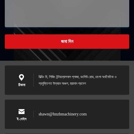
জমা দিন
বিল্ডিং বি, শিজিং ইন্টারন্যাশনাল প্লাজা, ডংলিউ রোড, চাংসা অর্থনৈতিক ও
প্রযুক্তিগত উন্নয়ন অঞ্চল, হুয়ানান প্রদেশ
ঠিকানা
shawn@hnzhmachinery.com
ই-মেইল