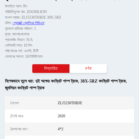
উৎপত্তি স্থল: চীন
পরিচিতিমুলক নাম: ZOOMLION
মডেল নম্বার: ZLJ5230THBJE 38X-5RZ
দলিল:
প্রোডাক্ট ব্রোশিওর পিডিএফ
ন্যূনতম চাহিদার পরিমাণ: 1
মূল্য: আলোচনাযোগ্য
প্যাকেজিং বিবরণ: N/A
ডেলিভারি সময়: 10 দিন
পরিশোধের শর্ত: এল/সি, টি/টি
যোগানের ক্ষমতা: 10/ইউনিট/মাস
বিস্তারিত
বর্ণনা
বিশেষভাবে তুলে ধরা:
দুই অক্ষের কংক্রিট পাম্প ট্রাক
,
38X-5RZ কংক্রিট পাম্প ট্রাক
,
জুমলিয়ন কংক্রিট পাম্প ট্রাক
1মডেল:
ZLJ5230THBJE
2তৈরি বছর:
2020
3চালানোর ধরণ:
4*2