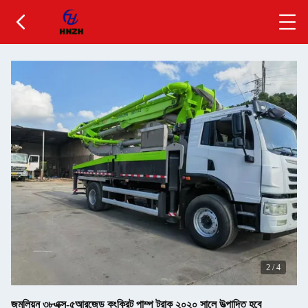
2
/
4
জুমলিয়ন ৩৮এক্স-৫আরজেড কংক্রিট পাম্প ট্রাক ২০২০ সালে উত্পাদিত হবে