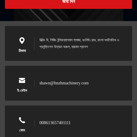
জমা দিন
বিল্ডিং বি, শিজিং ইন্টারন্যাশনাল প্লাজা, ডংলিউ রোড, চাংসা অর্থনৈতিক ও
প্রযুক্তিগত উন্নয়ন অঞ্চল, হুয়ানান প্রদেশ
ঠিকানা
shawn@hnzhmachinery.com
ই-মেইল
008613657401111
ফোন