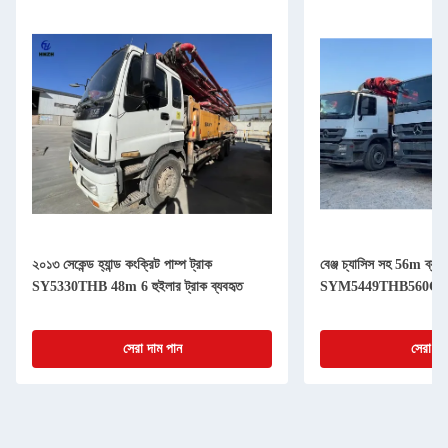
২০১৩ সেকেন্ড হ্যান্ড কংক্রিট পাম্প ট্রাক
বেঞ্জ চ্যাসিস সহ 56m ব্যবহ
SY5330THB 48m 6 হুইলার ট্রাক ব্যবহৃত
SYM5449THB560C-
সেরা দাম পান
সেরা দা