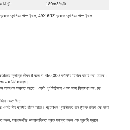
চ আউটপুট:
180m3/ঘণ্টা
ৃত জুমলিয়ন পাম্প ট্রাক
, 
49X-6RZ ব্যবহৃত জুমলিয়ন পাম্প ট্রাক
রধান কাঠামোর ক্লান্তি জীবন 8 বছর বা 450,000 ঘনমিটার হিসাবে যাচাই করা হয়েছে।
রাপদ এবং নির্ভরযোগ্য।
 পিস্টন অবস্থান সনাক্ত করতে। একটি পূর্ণ সিলিন্ডার একক সময় নিষ্কাশন বড়,এবং
্মাণ দক্ষতা উচ্চ।
বং একটি দীর্ঘ ব্যাটারি জীবন আছে। প্রকৌশল প্লাস্টিকের জল ট্যাংক মরিচা এবং জারা
ভূত করুন, সরঞ্জামগুলির অস্বাভাবিকতা দ্রুত সনাক্ত করুন এবং দূরবর্তী স্থানে