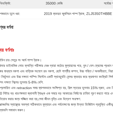
ভিডব্লিউ:
35000 কেজি
সর্বোচ্
শেষভাবে তুলে ধরা:
2019 ব্যবহৃত জুমলিয়ন পাম্প ট্রাক
, 
ZLJ5350THBBE ব্যবহ
যের বর্ণনা
ের বর্ণনাঃ
ইউন চার সেতুর লং আর্ম পাম্প ট্রাক।
াদার ডাইনামিক লোড ক্লান্তি পরীক্ষার বেঞ্চ দ্বারা কঠোর মূল্যায়নের পরে, বুম / বেস ফ্রেমের প্
ষের মাধ্যমে নকশা এবং বাহ্যিক সংযোগ রড নকশা, ছোট পার্শ্বীয় কম্পন, উচ্চ শক্তি / অনমনীয়তা, নি
চ নির্ভুলতা এবং উচ্চ দক্ষতা পাম্পিং সিস্টেম একটি স্থানচ্যুতি সেন্সর ব্যবহার করে ক্রমাগত কংক্রিট
্পিং দক্ষতা শিল্পের তুলনায় 5-8% বেশি.
 প্রসারিত এবং retraction সময় ব্যাপকভাবে সংক্ষিপ্ত হয়, শিল্প স্তরের তুলনায় 15% দ্রুত, এবং নির
 লিটার বড় ধারণক্ষমতা জ্বালানী ট্যাঙ্ক এক সময়ে বড় আকারের নির্মাণের চাহিদা পূরণ করতে পারে এ
তিরোধ করার জন্য সজ্জিত করা হয়,সেবা জীবন বৃদ্ধি এবং উদ্বেগ সংরক্ষণ.
্জামগুলির স্বাস্থ্যের অবস্থা সঠিকভাবে মূল্যায়ন এবং পর্যবেক্ষণের জন্য উন্নত ডিজিটাল প্রযুক্তি একী
্যাগুলি সমাধান করুন।