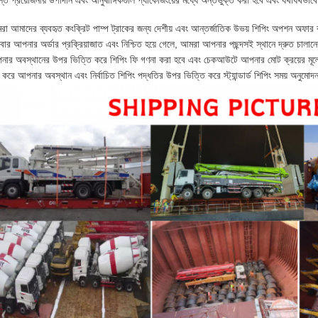
্ত প্রয়োজনীয় উপাদান এবং আনুষাঙ্গিকগুলি প্যাকেজিংয়ের মধ্যে অন্তর্ভুক্ত করা হবে এবং যথাযথভাবে
া আমাদের ব্যবহৃত কংক্রিট পাম্প ট্রাকের জন্য দেশীয় এবং আন্তর্জাতিক উভয় শিপিং অপশন অফার
ার আপনার অর্ডার প্রক্রিয়াজাত এবং নিশ্চিত হয়ে গেলে, আমরা আপনার পছন্দসই স্থানে দ্রুত চালান
নার অবস্থানের উপর ভিত্তি করে শিপিং ফি গণনা করা হবে এবং চেকআউটে আপনার মোট ক্রয়ের মূল
া করে আপনার অবস্থান এবং নির্বাচিত শিপিং পদ্ধতির উপর ভিত্তি করে স্ট্যান্ডার্ড শিপিং সময় অনুমো