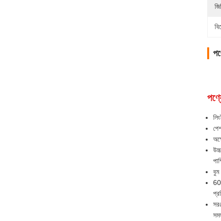
জি
বি
পণ্
পণ্য
লিং
পেশ
অক্
উচ্
পাম
বুম
600
প্র
সরঞ
সমস