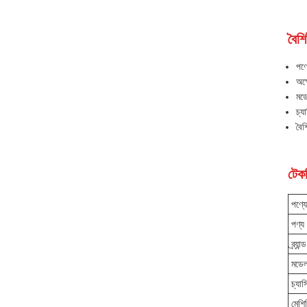
বৈশিষ
পণ্
অক্
মড
চ্য
বৈশ
টেকন
পণ্যে
পণ্য
ব্র্যান্ড
মডে
চ্যাস
মেশিন