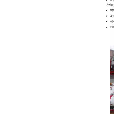
সমস
শিপিং:
আমর
একব
আপ
দয়