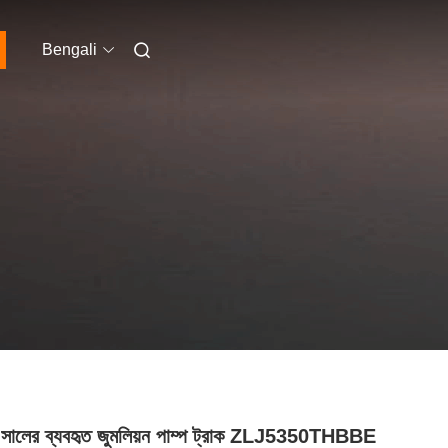
Bengali
সালের ব্যবহৃত জুমলিয়ন পাম্প ট্রাক ZLJ5350THBBE