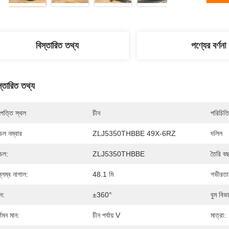
বিস্তারিত তথ্য
পণ্যের বর্ণনা
স্তারিত তথ্য
পত্তি স্থল
চীন
পরিচিতি
েল নম্বার
ZLJ5350THBBE 49X-6RZ
দলিল
েল:
ZLJ5350THBBE
তৈরি ব
্লম্ব নাগাল:
48.1 মি
গভীরতায
ণন:
±360°
বুম বিভ
্গমন মান:
চীন পর্যায় V
মাত্রা: