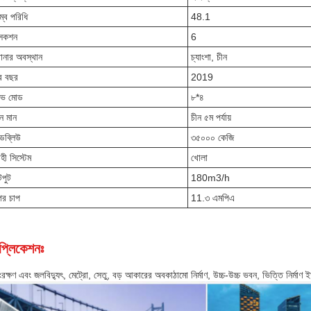
ম্ব পরিধি
48.1
সেকশন
6
ানার অবস্থান
চ্যাংশা, চীন
র বছর
2019
ইভ মোড
৮*৪
মন মান
চীন ৫ম পর্যায়
ডব্লিউ
৩৫০০০ কেজি
হী সিস্টেম
খোলা
পুট
180
m3/h
পের চাপ
11.৩ এমপিএ
প্লিকেশনঃ
রক্ষণ এবং জলবিদ্যুৎ, মেট্রো, সেতু, বড় আকারের অবকাঠামো নির্মাণ, উচ্চ-উচ্চ ভবন, ভিত্তি নির্মাণ 