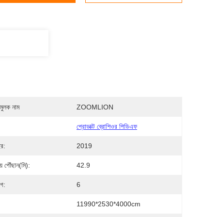
মুলক নাম
ZOOMLION
প্রোডাক্ট ব্রোশিওর পিডিএফ
ছর:
2019
় পৌঁছান(মি):
42.9
াগ:
6
11990*2530*4000cm