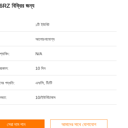
RZ বিক্রির জন্য
১টি ইউনিট
আলোচনাযোগ্য
ড প্যাকিং:
N/A
য়কাল:
10 দিন
ানের পদ্ধতি:
এল/সি, টি/টি
ষমতা:
10/ইউনিট/মাস
সেরা দাম পান
আমাদের সাথে যোগাযোগ