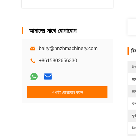
আমাদের সাথে যোগাযোগ
bairy@hnzhmachinery.com
বি
+8615802656330
উৎ
মড
মড
এখনই যোগাযোগ করুন
উল
ঘূর্
নির