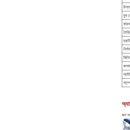
উল্ল
বুম 
কারখ
তৈরি
ড্রা
নির্গ
জিভি
জলবা
আউট
পাম্
অ্যা
জল সং