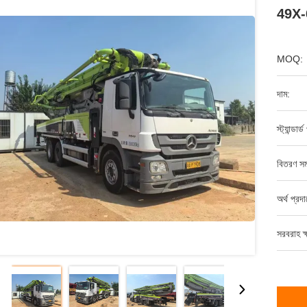
49X-6
MOQ:
দাম:
স্ট্যান্ডার্
বিতরণ সম
অর্থ প্রদ
সরবরাহ ক্