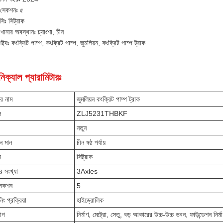
 সেকশনঃ ৫
াসিঃ সিট্রাক
খানার অবস্থানঃ চ্যাংশা, চীন
িষ্ট্যঃ কংক্রিট পাম্প, কংক্রিট পাম্প, জুমলিয়ন, কংক্রিট পাম্প ট্রাক
িক্যাল প্যারামিটারঃ
ের নাম
জুমলিয়ন কংক্রিট পাম্প ট্রাক
ল
ZLJ5231THBKF
নতুন
মন মান
চীন ষষ্ঠ পর্যায়
ি
সিট্রাক
র সংখ্যা
3Axles
সেকশন
5
িং প্রক্রিয়া
হাইড্রোলিক
়োগ
নির্মাণ, মেট্রো, সেতু, বড় আকারের উচ্চ-উচ্চ ভবন, ফাউন্ডেশন নির্