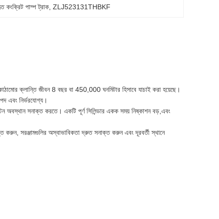
 কংক্রিট পাম্প ট্রাক
, 
ZLJ523131THBKF
রধান কাঠামোর ক্লান্তি জীবন 8 বছর বা 450,000 ঘনমিটার হিসাবে যাচাই করা হয়েছে।
রাপদ এবং নির্ভরযোগ্য।
 পিস্টন অবস্থান সনাক্ত করতে। একটি পূর্ণ সিলিন্ডার একক সময় নিষ্কাশন বড়,এবং
ভূত করুন, সরঞ্জামগুলির অস্বাভাবিকতা দ্রুত সনাক্ত করুন এবং দূরবর্তী স্থানে