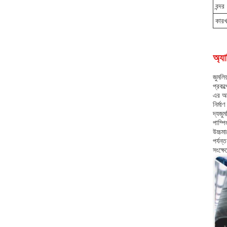
বন্দর
কারখ
অ্যা
জুমলি
প্রকল
এর অন
নির্ম
দ্য
জু
পাম্প
উচ্চমা
পর্যন
সংক্ষে