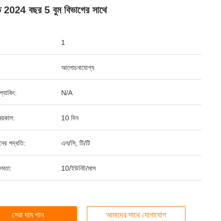
ৃত 2024 বছর 5 বুম বিভাগের সাথে
1
আলোচনাযোগ্য
ড প্যাকিং:
N/A
য়কাল:
10 দিন
ানের পদ্ধতি:
এল/সি, টি/টি
ষমতা:
10/ইউনিট/মাস
সেরা দাম পান
আমাদের সাথে যোগাযোগ