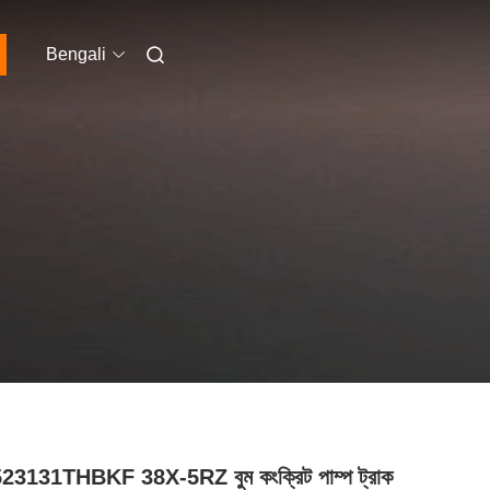
Bengali
3131THBKF 38X-5RZ বুম কংক্রিট পাম্প ট্রাক