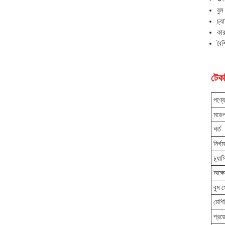
বুম
চ্য
কার
বৈশ
টেকন
পণ্য
মডে
শর্ত
নির্গ
চ্যাস
অক্ষে
বুম 
মেশিন
প্রয