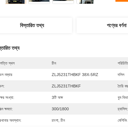
বিস্তারিত তথ্য
পণ্যের বর্ণনা
স্তারিত তথ্য
পত্তি স্থল
চীন
পরিচিতি
েল নম্বার
ZLJ5231THBKF 38X-5RZ
দলিল
েল:
ZLJ5231THBKF
তৈরি ব
্ষের সংখ্যা:
3টি অক্ষ
বুম বিভ
জিন ক্ষমতা:
300/1800
চ্যাসিস:
রখানার অবস্থান:
চাংশা, চীন
মেশিনিং 