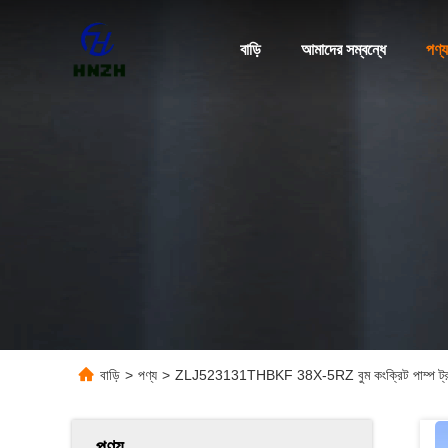
বাড়ি
আমাদের সম্বন্ধে
পণ্য
বাড়ি
>
পণ্য
>
ZLJ523131THBKF 38X-5RZ বুম কংক্রিট পাম্প ট্রাক 
পণ্য