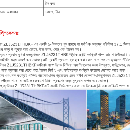
চীন বন্দর
ানার অবস্থান
চ্যাংশা, চীন
প্লিকেশনঃ
য়ন ZLJ5231THBKF এর একটি 5-বিভাগের বুম রয়েছে যা সর্বাধিক উল্লম্ব পরিসীমা 37.1 মিটার 
্পের জন্য উপযুক্ত করে তোলে, উচ্চ ভবন, সেতু এবং টানেল সহ।
্যতম প্রধান সুবিধা হল
জুমলিয়ন ZLJ5231THBKF
ট্রাক-মাউন্ট কংক্রিট পাম্প তার গতিশীলতা। 
াণ সাইটের জন্য আদর্শ করে তোলে।এটি দূরবর্তী স্থানেও ব্যবহার করা যেতে পারে যেখানে অ্যাক্সেস সীমি
মলিয়ন ZLJ5231THBKF
কংক্রিট পাম্প ট্রাক বিভিন্ন অ্যাপ্লিকেশন জন্য উপযুক্ত, ফাউন্ডেশন, 
িং জন্য ব্যবহার করা যেতে পারে,টানেল নির্মাণ, এবং ক্ষতিগ্রস্ত কংক্রিট কাঠামো মেরামত করার জন্য।
নের এবং দক্ষ কংক্রিট পাম্পিং পরিষেবাগুলির প্রয়োজন এমন নির্মাণ কোম্পানিগুলি
জুমলিয়ন ZLJ523
্ত পৌঁছতে পারে, যা এটিকে যেকোনো নির্মাণ প্রকল্পের জন্য মূল্যবান সম্পদ করে তোলে।
পে,
জুমলিয়ন ZLJ5231THBKF
এটি একটি নির্ভরযোগ্য এবং দক্ষ ট্রাক-মাউন্ট করা কংক্রিট পাম্প যা 