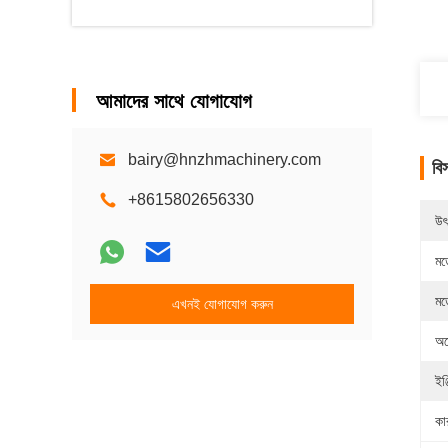
আমাদের সাথে যোগাযোগ
bairy@hnzhmachinery.com
বি
+8615802656330
উৎ
মড
মড
এখনই যোগাযোগ করুন
অক
ইঞ্
কা