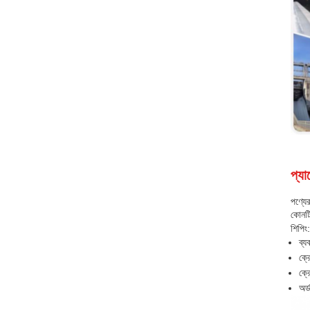
প্যা
পণ্যে
কোনট
শিপিং:
ব্য
ক্র
ক্র
অর্