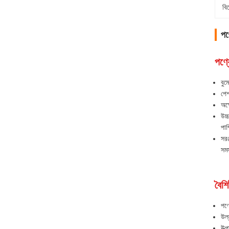
বি
পণ্
পণ্য
বুম
পেশ
অক্
উচ্
পাম
সরঞ
সমস
বৈশিষ
পণ্
উল্
উত