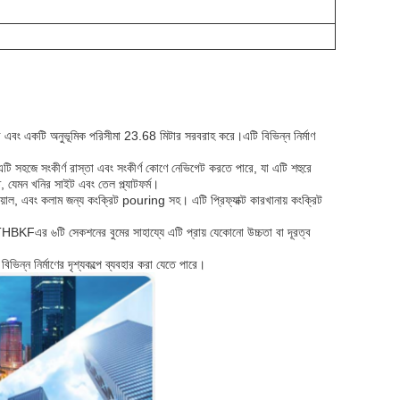
এবং একটি অনুভূমিক পরিসীমা 23.68 মিটার সরবরাহ করে।এটি বিভিন্ন নির্মাণ
এটি সহজে সংকীর্ণ রাস্তা এবং সংকীর্ণ কোণে নেভিগেট করতে পারে, যা এটি শহুরে
ত, যেমন খনির সাইট এবং তেল প্ল্যাটফর্ম।
দেয়াল, এবং কলাম জন্য কংক্রিট pouring সহ। এটি প্রিফ্যাক্ট কারখানায় কংক্রিট
1THBKF
এর ৬টি সেকশনের বুমের সাহায্যে এটি প্রায় যেকোনো উচ্চতা বা দূরত্ব
বিভিন্ন নির্মাণের দৃশ্যকল্পে ব্যবহার করা যেতে পারে।