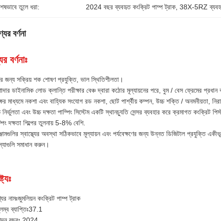
শেষভাবে তুলে ধরা:
2024 বছর ব্যবহৃত কংক্রিট পাম্প ট্রাক
, 
38X-5RZ ব্যবহৃত
যের বর্ণনা
ের বর্ণনাঃ
ের জন্য সক্রিয় শক শোষণ প্রযুক্তি, ভাল স্থিতিশীলতা।
াদার ডাইনামিক লোড ক্লান্তি পরীক্ষার বেঞ্চ দ্বারা কঠোর মূল্যায়নের পরে, বুম / বেস ফ্রেমের প্
ষের মাধ্যমে নকশা এবং বাহ্যিক সংযোগ রড নকশা, ছোট পার্শ্বীয় কম্পন, উচ্চ শক্তি / অনমনীয়তা, নি
চ নির্ভুলতা এবং উচ্চ দক্ষতা পাম্পিং সিস্টেম একটি স্থানচ্যুতি সেন্সর ব্যবহার করে ক্রমাগত কংক্রিট
্পিং দক্ষতা শিল্পের তুলনায় 5-8% বেশি.
্জামগুলির স্বাস্থ্যের অবস্থা সঠিকভাবে মূল্যায়ন এবং পর্যবেক্ষণের জন্য উন্নত ডিজিটাল প্রযুক্তি একী
্যাগুলি সমাধান করুন।
্ট্যঃ
যের নামঃজুমলিয়ন কংক্রিট পাম্প ট্রাক
লম্ব ব্যাপ্তিঃ37.1
্পাদন বছরঃ 2024