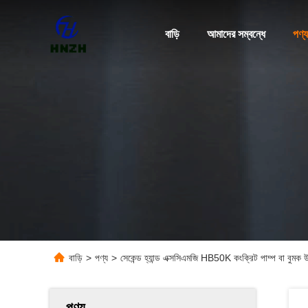
বাড়ি
আমাদের সম্বন্ধে
পণ্য
বাড়ি
>
পণ্য
>
সেকেন্ড হ্যান্ড এক্সসিএমজি HB50K কংক্রিট পাম্প বা বুমক উ
পণ্য