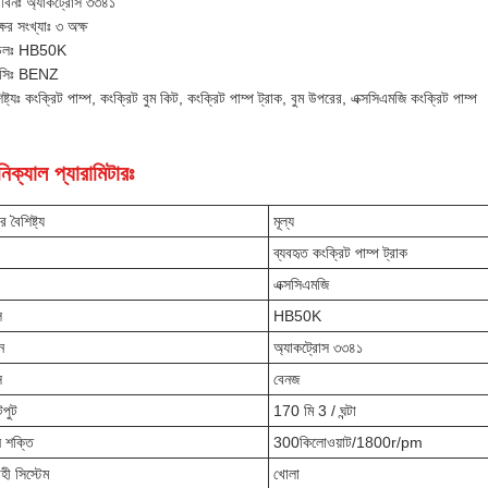
াবিনঃ অ্যাকট্রোস ৩৩৪১
ষের সংখ্যাঃ ৩ অক্ষ
েলঃ HB50K
যাসিঃ BENZ
িষ্ট্যঃ কংক্রিট পাম্প, কংক্রিট বুম কিট, কংক্রিট পাম্প ট্রাক, বুম উপরের, এক্সসিএমজি কংক্রিট পাম্প
িক্যাল প্যারামিটারঃ
র বৈশিষ্ট্য
মূল্য
ব্যবহৃত কংক্রিট পাম্প ট্রাক
এক্সসিএমজি
ল
HB50K
ন
অ্যাকট্রোস ৩৩৪১
ি
বেনজ
পুট
170 মি 3 / ঘন্টা
ন শক্তি
300
কিলোওয়াট
/1800r
/
pm
হী সিস্টেম
খোলা