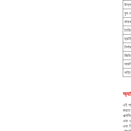
উল্ল
বুম 
কারখ
তৈরি
ড্রা
নির্গ
জিভি
সামগ
পাই
অ্যা
এই পাম
করতে 
এক্সস
এবং ও
এবং ন