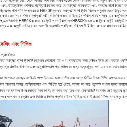
৫০কে মডেলটি ছোট থেকে মাঝারি আকারের নির্মাণ প্রকল্প যেমন আবাসিক ভবন, স্কুল এবং হাসপাতালের জ
, এবং হাইড্রোলিক মেশিনিং প্রক্রিয়া নিশ্চিত করে যে কংক্রিট সঠিকভাবে এবং দক্ষতার সাথে বিতরণ ক
ণ প্রকল্পের পাশাপাশি,
এক্সসিএমজি HB50K
ব্যবহৃত কংক্রিট পাম্প ট্রাক বিশেষ অনুষ্ঠান যেমন ইভেন্ট 
ার করা যেতে পারে সজ্জিত কংক্রিট কাঠামো তৈরি করতে যা ইভেন্টের পরিবেশে যোগ করে. এর বহুমুখিতা
পে,
এক্সসিএমজি HB50K
ব্যবহৃত কংক্রিট পাম্প ট্রাক সঙ্গে
HB50K
মডেল এবং ট্রাক-মাউন্ট কংক্রিট পা
রযোগ্য এবং বহুমুখী মেশিন। এর জলবাহী যন্ত্রপাতি প্রক্রিয়া,শক্তিশালী ইঞ্জিন, এবং আরামদায়ক কেবি
কেজিং এবং শিপিংঃ
র প্যাকেজিংঃ
বহৃত কংক্রিট পাম্প ট্রাকটি নিরাপদে মোড়ানো হবে এবং পরিবহনের সময় কোনও ক্ষতি রোধ করতে একট
্ত প্রয়োজনীয় উপাদান এবং আনুষাঙ্গিকগুলি প্যাকেজিংয়ের মধ্যে অন্তর্ভুক্ত করা হবে এবং যথাযথভাবে
া আমাদের ব্যবহৃত কংক্রিট পাম্প ট্রাকের জন্য দেশীয় এবং আন্তর্জাতিক উভয় শিপিং অপশন অফার
ার আপনার অর্ডার প্রক্রিয়াজাত এবং নিশ্চিত হয়ে গেলে, আমরা আপনার পছন্দসই স্থানে দ্রুত চালান
নার অবস্থানের উপর ভিত্তি করে শিপিং ফি গণনা করা হবে এবং চেকআউটে আপনার মোট ক্রয়ের মূল
া করে আপনার অবস্থান এবং নির্বাচিত শিপিং পদ্ধতির উপর ভিত্তি করে স্ট্যান্ডার্ড শিপিং সময় অনুমো