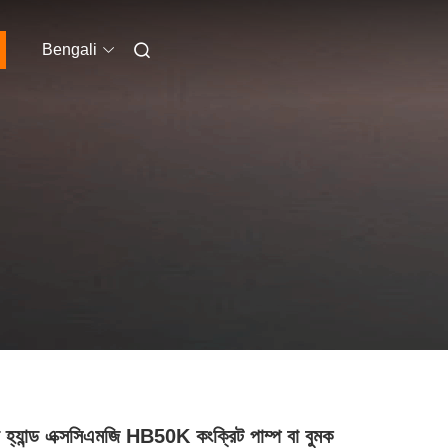
Bengali
ড হ্যান্ড এক্সসিএমজি HB50K কংক্রিট পাম্প বা বুমক