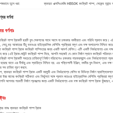
শেষভাবে তুলে ধরা:
ব্যবহৃত এক্সসিএমজি HB50K কংক্রিট পাম্প
, 
সেকেন্ড হ্যান্ড
যের বর্ণনা
ের বর্ণনাঃ
ক্রিট পাম্প ট্রাকটি ছয়টি বুম সেকশনের সাথে আসে যা চমৎকার নমনীয়তা এবং পরিধি প্রদান করে। এটি 
ো, সেতু,বড় আকারের উঁচু ভবনএর হাইড্রোলিক মেশিনিং প্রক্রিয়া মসৃণ এবং দক্ষ অপারেশন নিশ্চিত ক
ত কংক্রিট পাম্প ট্রাক কংক্রিট পাম্পিংয়ের জন্য একটি আদর্শ মেশিন। এটি একটি নির্ভরযোগ্য এবং দক্ষ ক
হ করে।এই ট্রাক-মাউন্ট কংক্রিট পাম্প দিয়ে, আপনি সহজেই যে কোন নির্মাণ স্থানে কংক্রিট পর
ক্রিট পাম্প ট্রাকটি সবচেয়ে চাহিদাপূর্ণ নির্মাণ পরিবেশেও চমৎকার পারফরম্যান্স এবং নির্ভরযোগ্যতা
ত হয়েছে যাতে এর দীর্ঘায়ু এবং স্থায়িত্ব নিশ্চিত হয়. এর শক্তিশালী ইঞ্জিন, নমনীয় বুম বিভাগ, এবং 
ণের সব চাহিদা পূরণ করবে.
পে, ব্যবহৃত কংক্রিট পাম্প ট্রাক একটি বহুমুখী এবং নির্ভরযোগ্য মেশিন যা বিভিন্ন নির্মাণ অ্যাপ্লিকে
 যা উচ্চ মানের কংক্রিট সঠিকতা এবং নির্ভুলতা সঙ্গে প্রদান করেএর হাইড্রোলিক মেশিনিং প্রক্রিয়া ম
পনি আপনার পরবর্তী নির্মাণ প্রকল্পের জন্য একটি নির্ভরযোগ্য এবং দক্ষ কংক্রিট পাম্প ট্রাক খুঁজছেন
্ট্যঃ
যের নামঃ ব্যবহৃত কংক্রিট পাম্প ট্রাক