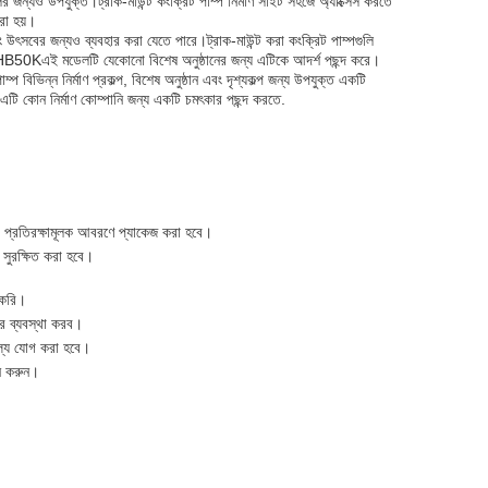
ন্যও উপযুক্ত।ট্রাক-মাউন্ট কংক্রিট পাম্প নির্মাণ সাইট সহজে অ্যাক্সেস করতে
রা হয়।
এবং উৎসবের জন্যও ব্যবহার করা যেতে পারে।ট্রাক-মাউন্ট করা কংক্রিট পাম্পগুলি
HB50K
এই মডেলটি যেকোনো বিশেষ অনুষ্ঠানের জন্য এটিকে আদর্শ পছন্দ করে।
ম্প বিভিন্ন নির্মাণ প্রকল্প, বিশেষ অনুষ্ঠান এবং দৃশ্যকল্প জন্য উপযুক্ত একটি
ন এটি কোন নির্মাণ কোম্পানি জন্য একটি চমৎকার পছন্দ করতে.
ি প্রতিরক্ষামূলক আবরণে প্যাকেজ করা হবে।
 সুরক্ষিত করা হবে।
 করি।
ের ব্যবস্থা করব।
্যে যোগ করা হবে।
দন করুন।