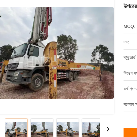
উপরের 
MOQ:
দাম:
স্ট্যান্ডার্
বিতরণ সম
অর্থ প্রদ
সরবরাহ ক্