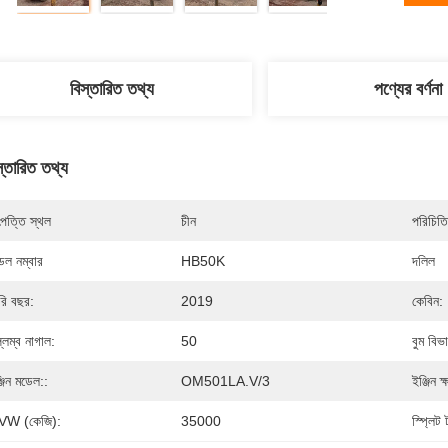
বিস্তারিত তথ্য
পণ্যের বর্ণনা
স্তারিত তথ্য
পত্তি স্থল
চীন
পরিচিতি
েল নম্বার
HB50K
দলিল
রি বছর:
2019
কেবিন:
্লম্ব নাগাল:
50
বুম বিভ
্জিন মডেল::
OM501LA.V/3
ইঞ্জিন ক
VW (কেজি):
35000
স্প্লিট