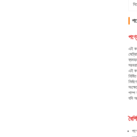
বি
পণ্
পণ্য
এই কং
মেট্র
ব্যবহৃ
সরবরা
এই কং
নির্মি
নির্মা
সংক্ষে
পাম্প
যদি আ
বৈশিষ
পণ্