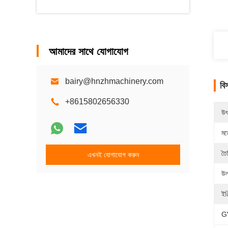
আমাদের সাথে যোগাযোগ
bairy@hnzhmachinery.com
বি
+8615802656330
উৎ
মড
তৈ
এখনই যোগাযোগ করুন
উল
ইঞ
G