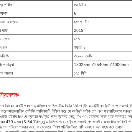
ম্ব পরিধি
৫০ মিটার
সেকশন
6
ানার অবস্থান
চ্যাংশা, চীন
র বছর
2019
ইভ মোড
৬*৩
মন মান
ইউরো ৫
ডব্লিউ
৩৫০০০ কেজি
্রিক মাত্রা
13025mm*2540mm*4000mm
পের আকার
১২৫ মিমি
প্লিকেশনঃ
্প ট্রাকের একটি প্রধান অ্যাপ্লিকেশন উচ্চ-উচ্চ বিল্ডিং নির্মাণে।ট্রাক-মাউন্ট কংক্রিট পাম্প সহজেই বি
পারেনহাইড্রোলিক মেশিনিং প্রক্রিয়াটি নিশ্চিত করে যে কংক্রিট সঠিক চাপ এবং ধারাবাহিকতায় সরবরাহ
িএমজি এইচবি 50 কে ব্যবহৃত কংক্রিট পাম্প ট্রাকটি সেতু, বাঁধ এবং টানেলের মতো বৃহত আকারের অ
এম 470 এলএ।5-54 ইঞ্জিন ব্র্যান্ড নিশ্চিত করে যে ট্রাক সহজেই প্রয়োজনীয় অবস্থানে কংক্রিট
িরাপদ পরিবেশ প্রদান করে, যা যেকোনো নির্মাণ পরিস্থিতিতে এটি ব্যবহার করা সহজ করে তোলে।