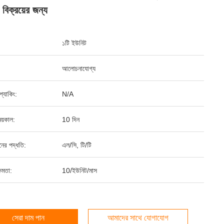
বিক্রয়ের জন্য
১টি ইউনিট
আলোচনাযোগ্য
ড প্যাকিং:
N/A
য়কাল:
10 দিন
ানের পদ্ধতি:
এল/সি, টি/টি
ষমতা:
10/ইউনিট/মাস
সেরা দাম পান
আমাদের সাথে যোগাযোগ