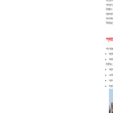
এইচবি
পারেন
নির্মা
ব্যবহ
সংক্ষে
নির্ভ
প্যা
পণ্যে
ব্য
সমস
শিপিং:
আমর
একব
আপ
দয়