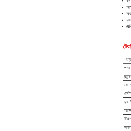
ক্য
অক্
মড
চ্
বৈশ
টেকন
পণ্যে
পণ্য
ব্র্যান্ড
মডে
কেবি
চ্যাস
আউট
ইঞ্জি
জলবা