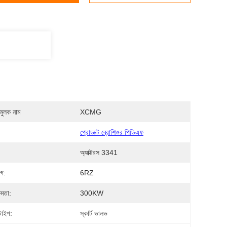
মুলক নাম
XCMG
প্রোডাক্ট ব্রোশিওর পিডিএফ
অ্যাক্টরস 3341
াগ:
6RZ
্ষমতা:
300KW
 টাইপ:
স্কার্ট ভালভ