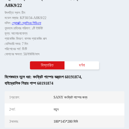
A8K9/22
উৎপত্তি স্থল: চীন
মডেল নম্বার: KP30/34-A8K9/22
দলিল:
প্রোডাক্ট ব্রোশিওর পিডিএফ
ন্যূনতম চাহিদার পরিমাণ: ১টি ইউনিট
মূল্য: আলোচনাযোগ্য
প্যাকেজিং বিবরণ: কাগজ প্যাকেজিং বক্স
ডেলিভারি সময়: 7 দিন
পরিশোধের শর্ত: টি/টি
যোগানের ক্ষমতা: 50/ইউনিট/মাস
বিস্তারিত
বর্ণনা
বিশেষভাবে তুলে ধরা:
কংক্রিট পাম্পের যন্ত্রাংশ 60191874
,
হাইড্রোলিক গিয়ার পাম্প 60191874
1প্রয়োগ:
SANY কংক্রিট পাম্পের জন্য
2শর্ত:
নতুন
3আকার:
180*145*280 মিমি