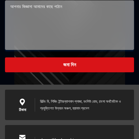
জমা দিন
বিল্ডিং বি, শিজিং ইন্টারন্যাশনাল প্লাজা, ডংলিউ রোড, চাংসা অর্থনৈতিক ও
প্রযুক্তিগত উন্নয়ন অঞ্চল, হুয়ানান প্রদেশ
ঠিকানা