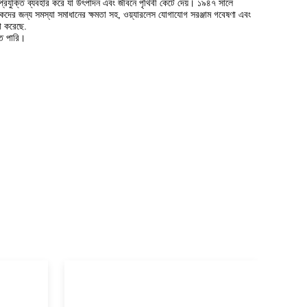
ও প্রযুক্তি ব্যবহার করে যা উৎপাদন এবং জীবনে পৃথিবী কেটে দেয়। ১৯৪৭ সালে
হকদের জন্য সমস্যা সমাধানের ক্ষমতা সহ, ওয়্যারলেস যোগাযোগ সরঞ্জাম গবেষণা এবং
ঠা করেছে.
তে পারি।