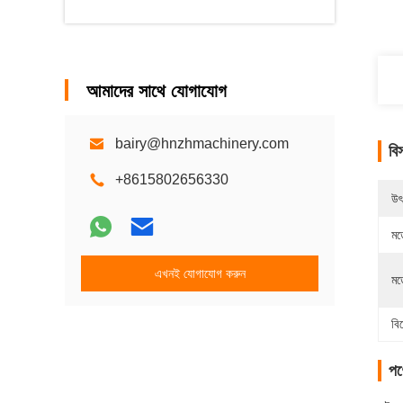
আমাদের সাথে যোগাযোগ
bairy@hnzhmachinery.com
বি
+8615802656330
উৎ
মড
এখনই যোগাযোগ করুন
মড
বি
পণ্