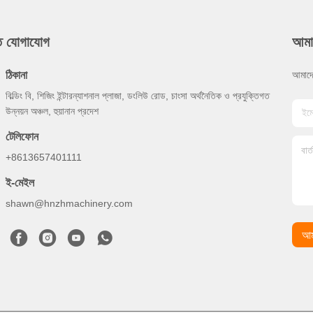
ুত যোগাযোগ
আমা
ঠিকানা
আমাদে
বিল্ডিং বি, শিজিং ইন্টারন্যাশনাল প্লাজা, ডংলিউ রোড, চাংসা অর্থনৈতিক ও প্রযুক্তিগত
উন্নয়ন অঞ্চল, হুয়ানান প্রদেশ
টেলিফোন
+8613657401111
ই-মেইল
shawn@hnzhmachinery.com
আম