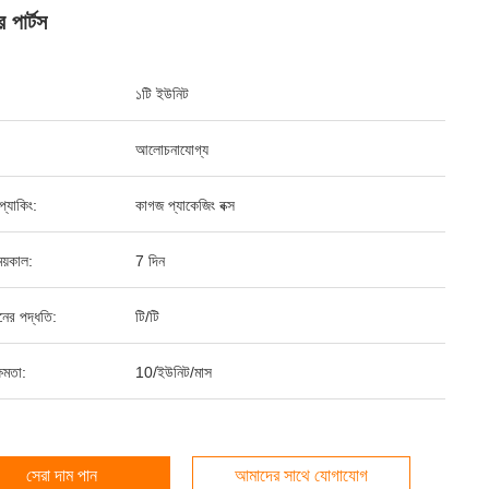
র পার্টস
১টি ইউনিট
আলোচনাযোগ্য
ড প্যাকিং:
কাগজ প্যাকেজিং বক্স
য়কাল:
7 দিন
ানের পদ্ধতি:
টি/টি
ষমতা:
10/ইউনিট/মাস
সেরা দাম পান
আমাদের সাথে যোগাযোগ