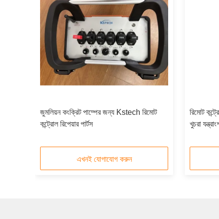
াত পাইপ
জুমলিয়ন কংক্রিট পাম্পের জন্য Kstech রিমোট
রিমোট কন্ট্
কন্ট্রোল রিপেয়ার পার্টস
খুচরা যন্ত্রাং
এখনই যোগাযোগ করুন