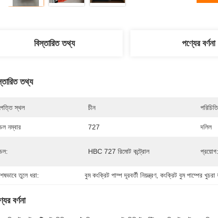
বিস্তারিত তথ্য
পণ্যের বর্ণনা
স্তারিত তথ্য
পত্তি স্থল
চীন
পরিচিতি
েল নম্বার
727
দলিল
েল:
HBC 727 রিমোট কন্ট্রোল
প্রয়োগ
শেষভাবে তুলে ধরা:
বুম কংক্রিট পাম্প দূরবর্তী নিয়ন্ত্রণ
, 
কংক্রিট বুম পাম্পের খুচরা যন
যের বর্ণনা