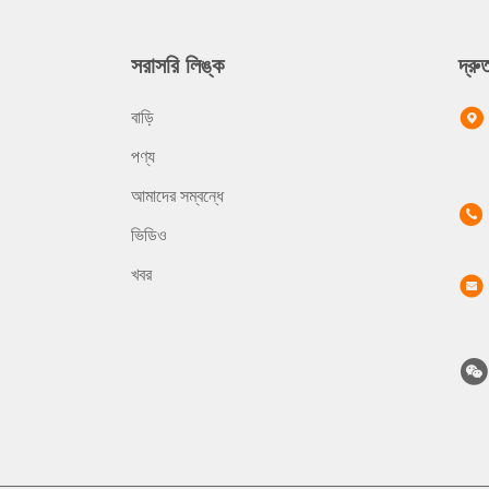
সরাসরি লিঙ্ক
দ্র
বাড়ি
পণ্য
আমাদের সম্বন্ধে
ভিডিও
খবর