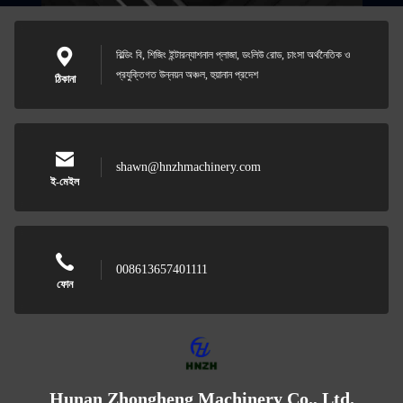
বিল্ডিং বি, শিজিং ইন্টারন্যাশনাল প্লাজা, ডংলিউ রোড, চাংসা অর্থনৈতিক ও
প্রযুক্তিগত উন্নয়ন অঞ্চল, হুয়ানান প্রদেশ
ঠিকানা
shawn@hnzhmachinery.com
ই-মেইল
008613657401111
ফোন
Hunan Zhongheng Machinery Co., Ltd.