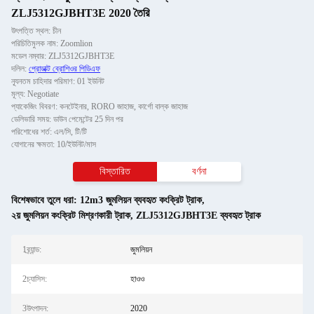
ZLJ5312GJBHT3E 2020 তৈরি
উৎপত্তি স্থল: চীন
পরিচিতিমুলক নাম: Zoomlion
মডেল নম্বার: ZLJ5312GJBHT3E
দলিল:
প্রোডাক্ট ব্রোশিওর পিডিএফ
ন্যূনতম চাহিদার পরিমাণ: 01 ইউনিট
মূল্য: Negotiate
প্যাকেজিং বিবরণ: কনটেইনার, RORO জাহাজ, কার্গো বাল্ক জাহাজ
ডেলিভারি সময়: ডাউন পেমেন্টের 25 দিন পর
পরিশোধের শর্ত: এল/সি, টি/টি
যোগানের ক্ষমতা: 10/ইউনিট/মাস
বিস্তারিত
বর্ণনা
বিশেষভাবে তুলে ধরা:
12m3 জুমলিয়ন ব্যবহৃত কংক্রিট ট্রাক
,
২য় জুমলিয়ন কংক্রিট মিশ্রণকারী ট্রাক
,
ZLJ5312GJBHT3E ব্যবহৃত ট্রাক
1ব্র্যান্ড:
জুমলিয়ন
2চ্যাসিস:
হাওও
3উৎপাদন:
2020