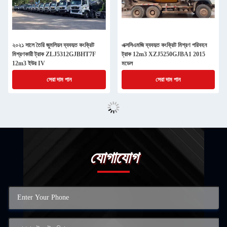
২০২১ সালে তৈরি জুমলিয়ন ব্যবহৃত কংক্রিট
এক্সসিএমজি ব্যবহৃত কংক্রিট মিশ্রণ পরিবহন
মিশ্রণকারী ট্রাক ZLJ5312GJBHT7F
ট্রাক 12m3 XZJ5250GJBA1 2015
12m3 ইউর IV
মডেল
সেরা দাম পান
সেরা দাম পান
যোগাযোগ