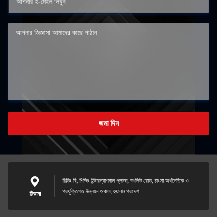
জমা দিন
বিল্ডিং বি, শিজিং ইন্টারন্যাশনাল প্লাজা, ডংলিউ রোড, চাংসা অর্থনৈতিক ও
প্রযুক্তিগত উন্নয়ন অঞ্চল, হুয়ানান প্রদেশ
ঠিকানা