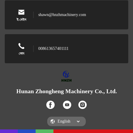
shawn@hnzhmachinery.com
ই-মেইল
008613657401111
ফোন
Hunan Zhongheng Machinery Co., Ltd.