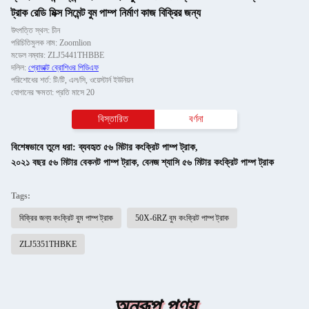
ট্রাক রেডি মিক্স সিমেন্ট বুম পাম্প নির্মাণ কাজ বিক্রির জন্য
উৎপত্তি স্থল: চীন
পরিচিতিমুলক নাম: Zoomlion
মডেল নম্বার: ZLJ5441THBBE
দলিল:
প্রোডাক্ট ব্রোশিওর পিডিএফ
পরিশোধের শর্ত: টি/টি, এল/সি, ওয়েস্টার্ন ইউনিয়ন
যোগানের ক্ষমতা: প্রতি মাসে 20
বিস্তারিত
বর্ণনা
বিশেষভাবে তুলে ধরা:
ব্যবহৃত ৫৬ মিটার কংক্রিট পাম্প ট্রাক
,
২০২১ বছর ৫৬ মিটার বেকনট পাম্প ট্রাক
,
বেনজ শ্যাসি ৫৬ মিটার কংক্রিট পাম্প ট্রাক
Tags:
বিক্রির জন্য কংক্রিট বুম পাম্প ট্রাক
50X-6RZ বুম কংক্রিট পাম্প ট্রাক
ZLJ5351THBKE
অনুরূপ পণ্য