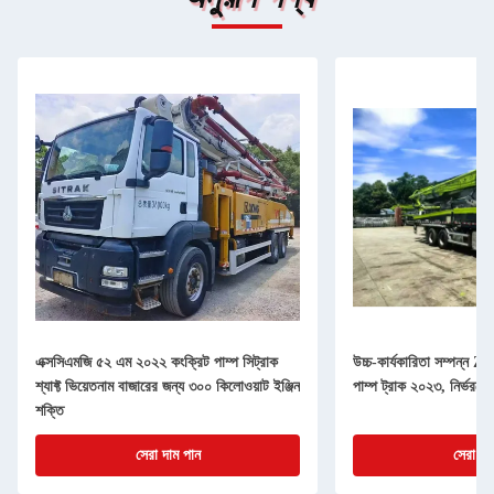
এক্সসিএমজি ৫২ এম ২০২২ কংক্রিট পাম্প সিট্রাক
উচ্চ-কার্যকারিতা সম্পন্ন
শ্যাফ্ট ভিয়েতনাম বাজারের জন্য ৩০০ কিলোওয়াট ইঞ্জিন
পাম্প ট্রাক ২০২৩, নির্ভরযোগ্
শক্তি
সেরা দাম পান
সেরা দা