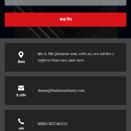
জমা দিন
বিল্ডিং বি, শিজিং ইন্টারন্যাশনাল প্লাজা, ডংলিউ রোড, চাংসা অর্থনৈতিক ও
প্রযুক্তিগত উন্নয়ন অঞ্চল, হুয়ানান প্রদেশ
ঠিকানা
shawn@hnzhmachinery.com
ই-মেইল
008613657401111
ফোন