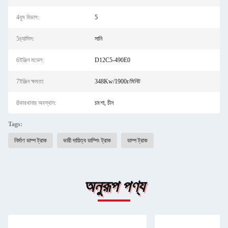
4বুম বিভাগ:
5
5চ্যাসিস:
সানি
6ইঞ্জিন মডেল:
D12C5-490E0
7ইঞ্জিন ক্ষমতা:
348Kw/1900r/মিনিট
8কারখানার অবস্থান:
চাংশা, চীন
Tags:
নির্মাণ ডাম্প ট্রাক
ভারী দায়িত্ব ডাম্পিং ট্রাক
ডাম্প ট্রাক
অনুরূপ পণ্য