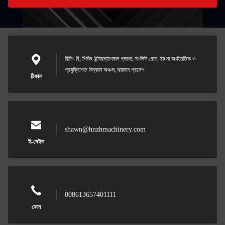
বিল্ডিং বি, শিজিং ইন্টারন্যাশনাল প্লাজা, ডংলিউ রোড, চাংসা অর্থনৈতিক ও
প্রযুক্তিগত উন্নয়ন অঞ্চল, হুয়ানান প্রদেশ
ঠিকানা
shawn@hnzhmachinery.com
ই-মেইল
008613657401111
ফোন