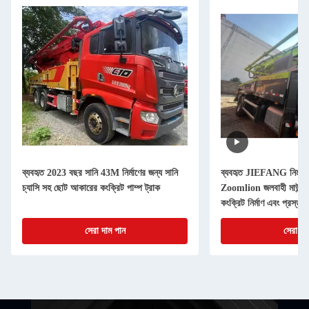
ব্যবহৃত 2023 বছর সানি 43M নির্মাণের জন্য সানি
ব্যবহৃত JIEFANG নির্মাণ 
চ্যাসি সহ ছোট আকারের কংক্রিট পাম্প ট্রাক
Zoomlion জলবাহী মাউন্ট কং
কংক্রিট নির্মাণ এবং প্রস্তু
সেরা দাম পান
সেরা দা