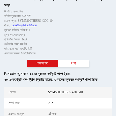
জন্য
উৎপত্তি স্থল: চীন
পরিচিতিমুলক নাম: SANY
মডেল নম্বার: SYM5300THBES 430C-10
দলিল:
প্রোডাক্ট ব্রোশিওর পিডিএফ
ন্যূনতম চাহিদার পরিমাণ: 1
মূল্য: আলোচনাযোগ্য
প্যাকেজিং বিবরণ: N/A
ডেলিভারি সময়: 10 দিন
পরিশোধের শর্ত: এল/সি, টি/টি
যোগানের ক্ষমতা: 10/ইউনিট/মাস
বিস্তারিত
বর্ণনা
বিশেষভাবে তুলে ধরা:
২০২৩ ব্যবহৃত কংক্রিট পাম্প ট্রাক
,
২০২৩ কংক্রিট পাম্প ট্রাক দ্বিতীয় হাতের
,
৩ অক্ষের ব্যবহৃত কংক্রিট পাম্প ট্রাক
1মডেল:
SYM5300THBES 430C-10
2তৈরি বছর:
2023
3অক্ষের সংখ্যা:
3টি অক্ষ