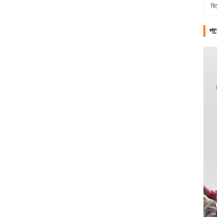
বি
পণ্