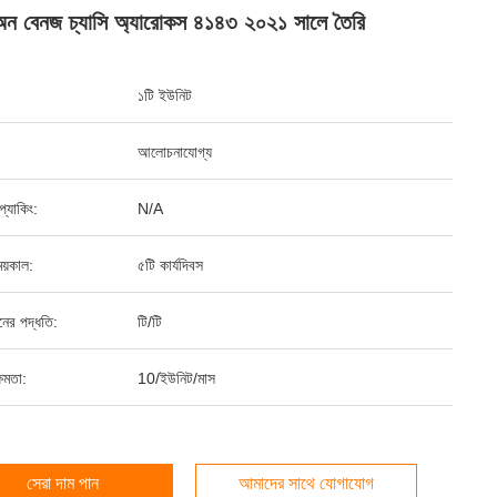
 অন বেনজ চ্যাসি অ্যারোকস ৪১৪৩ ২০২১ সালে তৈরি
১টি ইউনিট
আলোচনাযোগ্য
ড প্যাকিং:
N/A
য়কাল:
৫টি কার্যদিবস
ানের পদ্ধতি:
টি/টি
ষমতা:
10/ইউনিট/মাস
সেরা দাম পান
আমাদের সাথে যোগাযোগ