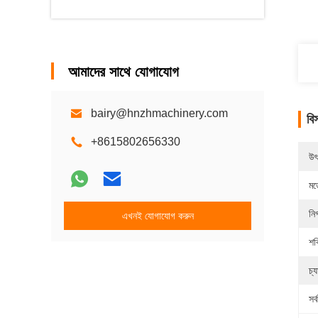
আমাদের সাথে যোগাযোগ
bairy@hnzhmachinery.com
বি
+8615802656330
উৎ
মড
নির
এখনই যোগাযোগ করুন
শক
চ্
সর