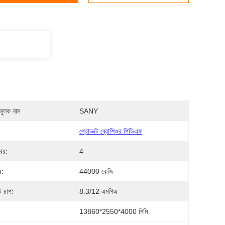
মুলক নাম
SANY
প্রোডাক্ট ব্রোশিওর পিডিএফ
্বর:
4
র:
44000 কেজি
 চাপ:
8.3/12 এমপিএ
13860*2550*4000 মিমি