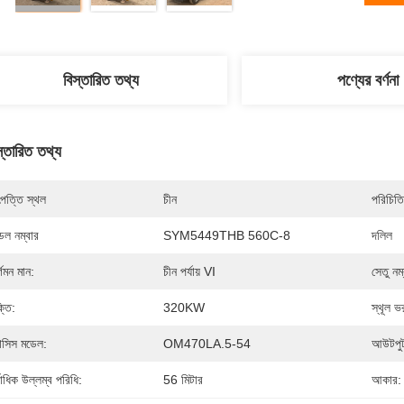
বিস্তারিত তথ্য
পণ্যের বর্ণনা
স্তারিত তথ্য
পত্তি স্থল
চীন
পরিচিতি
েল নম্বার
SYM5449THB 560C-8
দলিল
্গমন মান:
চীন পর্যায় VI
সেতু নম
্তি:
320KW
স্থূল ভ
যাসিস মডেল:
OM470LA.5-54
আউটপুট
্বাধিক উল্লম্ব পরিধি:
56 মিটার
আকার: