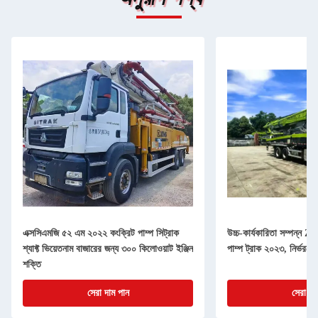
এক্সসিএমজি ৫২ এম ২০২২ কংক্রিট পাম্প সিট্রাক
উচ্চ-কার্যকারিতা সম্পন্ন
শ্যাফ্ট ভিয়েতনাম বাজারের জন্য ৩০০ কিলোওয়াট ইঞ্জিন
পাম্প ট্রাক ২০২৩, নির্ভরযোগ্
শক্তি
সেরা দাম পান
সেরা দা