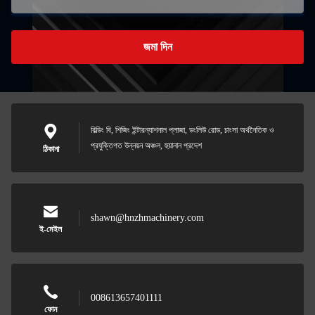
জমা দিন
বিল্ডিং বি, শিজিং ইন্টারন্যাশনাল প্লাজা, ডংলিউ রোড, চাংসা অর্থনৈতিক ও
প্রযুক্তিগত উন্নয়ন অঞ্চল, হুয়ানান প্রদেশ
ঠিকানা
shawn@hnzhmachinery.com
ই-মেইল
008613657401111
ফোন