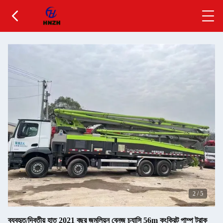
2
/
5
ব্যবহৃত/দ্বিতীয় হাত 2021 বছর জুমলিয়ন বেনজ চ্যাসি 56m কংক্রিট পাম্প ট্রাক