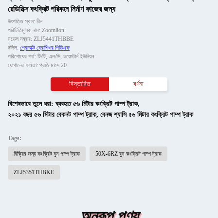
রেডিমিক্স কংক্রিট পরিবহন নির্মাণ কাজের জন্য
উৎপত্তি স্থল: চীন
পরিচিতিমুলক নাম: Zoomlion
মডেল নম্বার: ZLJ5441THBBE
দলিল:
প্রোডাক্ট ব্রোশিওর পিডিএফ
পরিশোধের শর্ত: টি/টি, এল/সি, ওয়েস্টার্ন ইউনিয়ন
যোগানের ক্ষমতা: প্রতি মাসে 20
বিস্তারিত
বর্ণনা
বিশেষভাবে তুলে ধরা:
ব্যবহৃত ৫৬ মিটার কংক্রিট পাম্প ট্রাক
,
২০২১ বছর ৫৬ মিটার বেকনট পাম্প ট্রাক
,
বেনজ শ্যাসি ৫৬ মিটার কংক্রিট পাম্প ট্রাক
Tags:
বিক্রির জন্য কংক্রিট বুম পাম্প ট্রাক
50X-6RZ বুম কংক্রিট পাম্প ট্রাক
ZLJ5351THBKE
অনুরূপ পণ্য