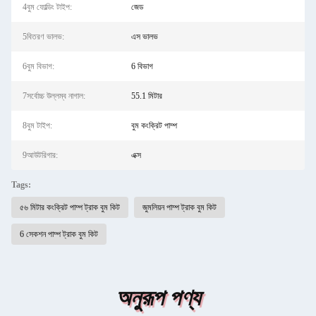
4বুম ফোল্ডিং টাইপ:
জেড
5বিতরণ ভালভ:
এস ভালভ
6বুম বিভাগ:
6 বিভাগ
7সর্বোচ্চ উল্লম্ব নাগাল:
55.1 মিটার
8বুম টাইপ:
বুম কংক্রিট পাম্প
9আউটরিগার:
এক্স
Tags:
৫৬ মিটার কংক্রিট পাম্প ট্রাক বুম কিট
জুমলিয়ন পাম্প ট্রাক বুম কিট
6 সেকশন পাম্প ট্রাক বুম কিট
অনুরূপ পণ্য