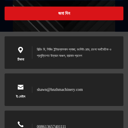
জমা দিন
বিল্ডিং বি, শিজিং ইন্টারন্যাশনাল প্লাজা, ডংলিউ রোড, চাংসা অর্থনৈতিক ও
প্রযুক্তিগত উন্নয়ন অঞ্চল, হুয়ানান প্রদেশ
ঠিকানা
shawn@hnzhmachinery.com
ই-মেইল
008613657401111