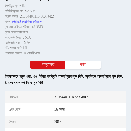
উৎপত্তি স্থল: চীন
পরিচিতিমুলক নাম: SANY
মডেল নম্বার: ZLJ5440THB 56X-6RZ
দলিল:
প্রোডাক্ট ব্রোশিওর পিডিএফ
ন্যূনতম চাহিদার পরিমাণ: ১টি ইউনিট
মূল্য: আলোচনাযোগ্য
প্যাকেজিং বিবরণ: N/A
ডেলিভারি সময়: 15 দিন
পরিশোধের শর্ত: টি/টি
যোগানের ক্ষমতা: 10/ইউনিট/মাস
বিস্তারিত
বর্ণনা
বিশেষভাবে তুলে ধরা:
৫৬ মিটার কংক্রিট পাম্প ট্রাক বুম কিট
,
জুমলিয়ন পাম্প ট্রাক বুম কিট
,
6 সেকশন পাম্প ট্রাক বুম কিট
1মডেল:
ZLJ5440THB 56X-6RZ
2বুম দৈর্ঘ্য:
56 মিটার
3বছর:
2013