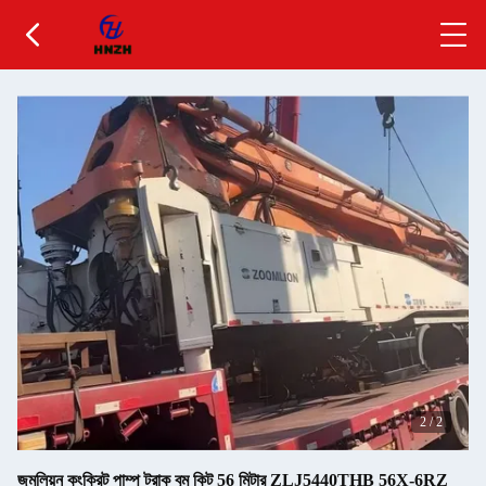
2
/
2
জুমলিয়ন কংক্রিট পাম্প ট্রাক বুম কিট 56 মিটার ZLJ5440THB 56X-6RZ