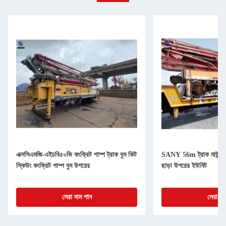
এক্সসিএমজি-এইচবি৫০ভি কংক্রিট পাম্প ট্রাক বুম কিট
SANY 56m ট্রাক মাউন্ট বুম
স্কিউং কংক্রিট পাম্প বুম উপরের
ছাড়া উপরের ইউনিট
সেরা দাম পান
সেরা দা