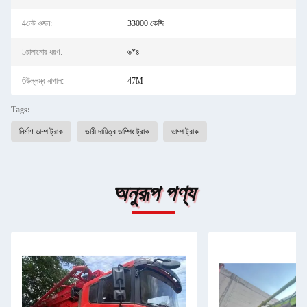
4নেট ওজন:
33000 কেজি
5চালানোর ধরণ:
৬*৪
6উল্লম্ব নাগাল:
47M
Tags:
নির্মাণ ডাম্প ট্রাক
ভারী দায়িত্ব ডাম্পিং ট্রাক
ডাম্প ট্রাক
অনুরূপ পণ্য