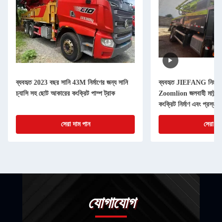
ব্যবহৃত 2023 বছর সানি 43M নির্মাণের জন্য সানি
ব্যবহৃত JIEFANG নির্মাণ 
চ্যাসি সহ ছোট আকারের কংক্রিট পাম্প ট্রাক
Zoomlion জলবাহী মাউন্ট কং
কংক্রিট নির্মাণ এবং প্রস্তু
সেরা দাম পান
সেরা দা
যোগাযোগ