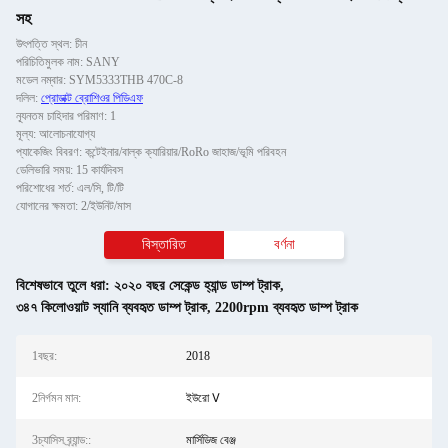
সহ
উৎপত্তি স্থল: চীন
পরিচিতিমুলক নাম: SANY
মডেল নম্বার: SYM5333THB 470C-8
দলিল:
প্রোডাক্ট ব্রোশিওর পিডিএফ
ন্যূনতম চাহিদার পরিমাণ: 1
মূল্য: আলোচনাযোগ্য
প্যাকেজিং বিবরণ: কন্টেইনার/বাল্ক ক্যারিয়ার/RoRo জাহাজ/ভূমি পরিবহন
ডেলিভারি সময়: 15 কার্যদিবস
পরিশোধের শর্ত: এল/সি, টি/টি
যোগানের ক্ষমতা: 2/ইউনিট/মাস
বিস্তারিত
বর্ণনা
বিশেষভাবে তুলে ধরা:
২০২০ বছর সেকেন্ড হ্যান্ড ডাম্প ট্রাক
,
৩৪৭ কিলোওয়াট স্যানি ব্যবহৃত ডাম্প ট্রাক
,
2200rpm ব্যবহৃত ডাম্প ট্রাক
1বছর:
2018
2নির্গমন মান:
ইউরো Ⅴ
3চ্যাসিস ব্র্যান্ড::
মার্সিডিজ বেঞ্জ