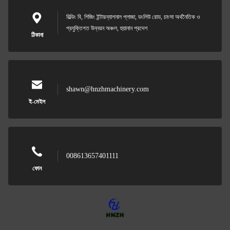
বিল্ডিং বি, শিজিং ইন্টারন্যাশনাল প্লাজা, ডংলিউ রোড, চাংসা অর্থনৈতিক ও
প্রযুক্তিগত উন্নয়ন অঞ্চল, হুয়ানান প্রদেশ
ঠিকানা
shawn@hnzhmachinery.com
ই-মেইল
008613657401111
ফোন