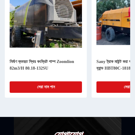
নির্মাণ ব্যবহৃত স্থির কংক্রিট পাম্প Zoomlion
Sany ট্রাক মাউন্ট করা কংক্র
82m3/H 80.18-132SU
হ্যান্ড HBT80C-1818D
সেরা দাম পান
সেরা দা
যোগাযোগ