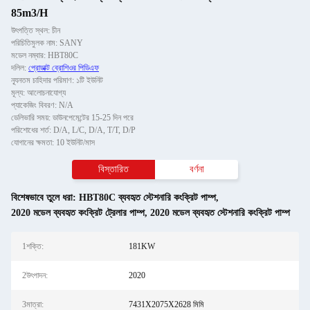
85m3/H
উৎপত্তি স্থল: চীন
পরিচিতিমুলক নাম: SANY
মডেল নম্বার: HBT80C
দলিল:
প্রোডাক্ট ব্রোশিওর পিডিএফ
ন্যূনতম চাহিদার পরিমাণ: ১টি ইউনিট
মূল্য: আলোচনাযোগ্য
প্যাকেজিং বিবরণ: N/A
ডেলিভারি সময়: ডাউনপেমেন্টের 15-25 দিন পরে
পরিশোধের শর্ত: D/A, L/C, D/A, T/T, D/P
যোগানের ক্ষমতা: 10 ইউনিট/মাস
বিস্তারিত
বর্ণনা
বিশেষভাবে তুলে ধরা:
HBT80C ব্যবহৃত স্টেশনারি কংক্রিট পাম্প
,
2020 মডেল ব্যবহৃত কংক্রিট ট্রেলার পাম্প
,
2020 মডেল ব্যবহৃত স্টেশনারি কংক্রিট পাম্প
1শক্তি:
181KW
2উৎপাদন:
2020
3মাত্রা:
7431X2075X2628 মিমি