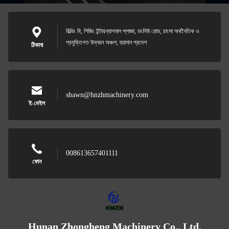
বিল্ডিং বি, শিজিং ইন্টারন্যাশনাল প্লাজা, ডংলিউ রোড, চাংসা অর্থনৈতিক ও
প্রযুক্তিগত উন্নয়ন অঞ্চল, হুয়ানান প্রদেশ
ঠিকানা
shawn@hnzhmachinery.com
ই-মেইল
008613657401111
ফোন
Hunan Zhongheng Machinery Co., Ltd.